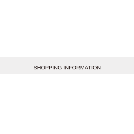
SHOPPING INFORMATION
お支払いについて
配送について
返品交換について
【取扱上のご注意】
在庫表示について
クーリングオフについて
個人情報について