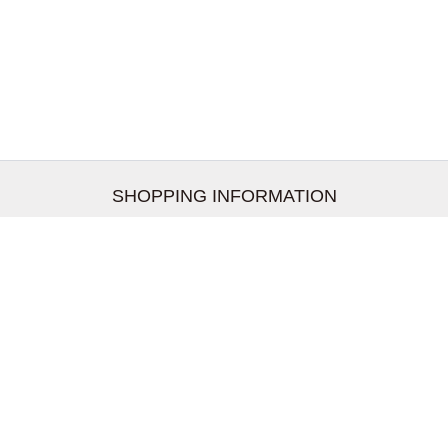
SHOPPING INFORMATION
お支払いについて
配送について
返品交換について
【取扱上のご注意】
在庫表示について
クーリングオフについて
個人情報について
お問い合わせについて