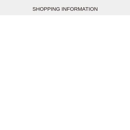
SHOPPING INFORMATION
お支払いについて
配送について
返品交換について
【取扱上のご注意】
在庫表示について
クーリングオフについて
個人情報について
お問い合わせについて
株式会社UDG
〒162-0837 東京都新宿区納戸町26-8 Nテラス市ヶ谷
2階
TEL03-5939-6305 FAX:03-6228-1609
shopmaster@moz-fl.xb.shopserve.jp