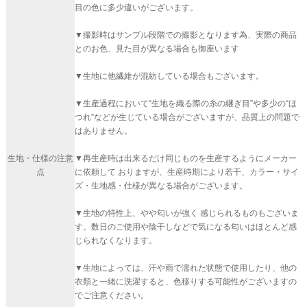
目の色に多少違いがございます。
▼撮影時はサンプル段階での撮影となります為、実際の商品
とのお色、見た目が異なる場合も御座います
▼生地に他繊維が混紡している場合もございます。
▼生産過程において“生地を織る際の糸の継ぎ目”や多少の“ほ
つれ”などが生じている場合がございますが、品質上の問題で
はありません。
生地・仕様の注意
▼再生産時は出来るだけ同じものを生産するようにメーカー
点
に依頼して おりますが、生産時期により若干、カラー・サイ
ズ・生地感・仕様が異なる場合がございます。
▼生地の特性上、やや匂いが強く 感じられるものもございま
す。数日のご使用や陰干しなどで気になる匂いはほとんど感
じられなくなります。
▼生地によっては、汗や雨で濡れた状態で使用したり、他の
衣類と一緒に洗濯すると、色移りする可能性がございますの
でご注意ください。