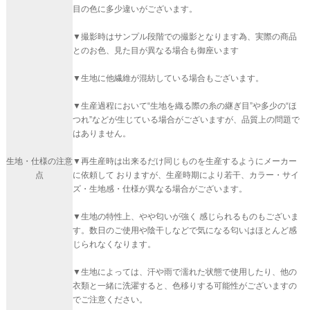
目の色に多少違いがございます。
▼撮影時はサンプル段階での撮影となります為、実際の商品
とのお色、見た目が異なる場合も御座います
▼生地に他繊維が混紡している場合もございます。
▼生産過程において“生地を織る際の糸の継ぎ目”や多少の“ほ
つれ”などが生じている場合がございますが、品質上の問題で
はありません。
生地・仕様の注意
▼再生産時は出来るだけ同じものを生産するようにメーカー
点
に依頼して おりますが、生産時期により若干、カラー・サイ
ズ・生地感・仕様が異なる場合がございます。
▼生地の特性上、やや匂いが強く 感じられるものもございま
す。数日のご使用や陰干しなどで気になる匂いはほとんど感
じられなくなります。
▼生地によっては、汗や雨で濡れた状態で使用したり、他の
衣類と一緒に洗濯すると、色移りする可能性がございますの
でご注意ください。