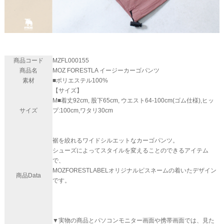
商品コード
MZFL000155
商品名
MOZ FORESTLA イージーカーゴパンツ
素材
■ポリエステル100%
【サイズ】
M■着丈92cm, 股下65cm, ウエスト64-100cm(ゴム仕様),ヒッ
サイズ
プ:100cm,ワタリ30cm
裾を絞れるワイドシルエットなカーゴパンツ。
シューズによってスタイルを変えることのできるアイテム
で、
MOZFORESTLABELオリジナルピスネームの着いたデザイン
商品Data
です。
▼実物の商品とパソコンモニター画面や携帯画面では、見た